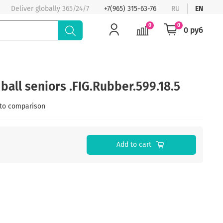
Deliver globally 365/24/7
+7(965) 315-63-76
RU
EN
0
0
0 руб
all seniors .FIG.Rubber.599.18.5
to comparison
Add to cart