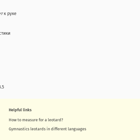
ет
к руке
стики
8.5
Helpful links
How to measure for a leotard?
Gymnastics leotards in different languages